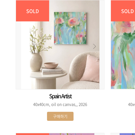
SOLD
SOLD
Spain Artist
40x40cm, oil on canvas,, 2026
40x
구매하기