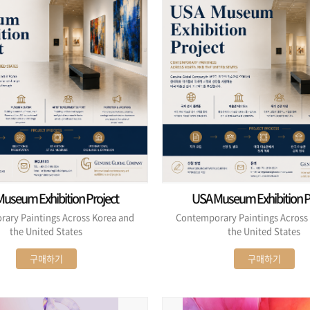
useum Exhibition Project
USA Museum Exhibition P
ary Paintings Across Korea and
Contemporary Paintings Across
the United States
the United States
구매하기
구매하기