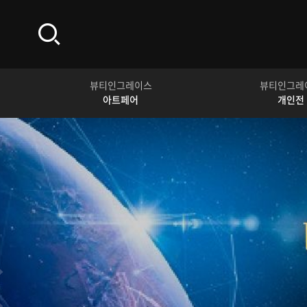
뷰티인그레이스
뷰티인그레
아트페어
개인전