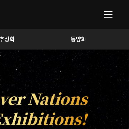
추상화
동양화
제뉴인글
파리, 런던, 뉴욕, 홍콩, 
해외 유명갤러리들과